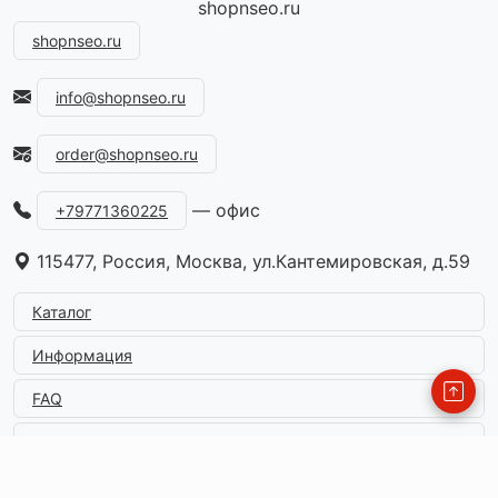
shopnseo.ru
shopnseo.ru
info@shopnseo.ru
order@shopnseo.ru
— офис
+79771360225
115477, Россия, Москва, ул.Кантемировская, д.59
Каталог
Информация
FAQ
Контакты
© 2026
shopnseo.ru
. All Rights Reserved