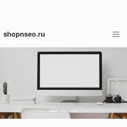
shopnseo.ru
Назад
Впе