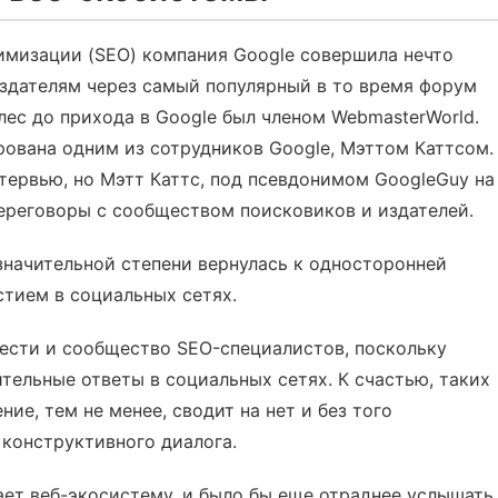
имизации (SEO) компания Google совершила нечто
издателям через самый популярный в то время форум
ес до прихода в Google был членом WebmasterWorld.
рована одним из сотрудников Google, Мэттом Каттсом.
тервью, но Мэтт Каттс, под псевдонимом GoogleGuy на
переговоры с сообществом поисковиков и издателей.
 значительной степени вернулась к односторонней
тием в социальных сетях.
нести и сообщество SEO-специалистов, поскольку
тельные ответы в социальных сетях. К счастью, таких
ие, тем не менее, сводит на нет и без того
конструктивного диалога.
ет веб-экосистему, и было бы еще отраднее услышать,