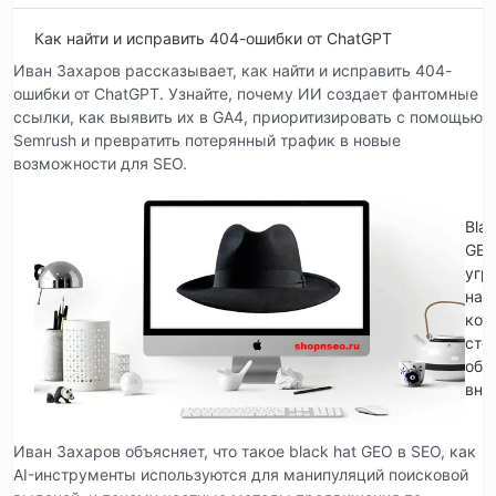
Как найти и исправить 404-ошибки от ChatGPT
Иван Захаров рассказывает, как найти и исправить 404-
ошибки от ChatGPT. Узнайте, почему ИИ создает фантомные
ссылки, как выявить их в GA4, приоритизировать с помощью
Semrush и превратить потерянный трафик в новые
возможности для SEO.
Blac
GE
угр
на
кот
сто
обр
вни
Иван Захаров объясняет, что такое black hat GEO в SEO, как
AI-инструменты используются для манипуляций поисковой