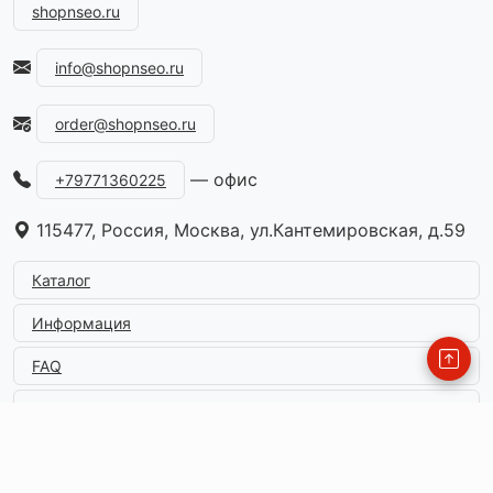
shopnseo.ru
info@shopnseo.ru
order@shopnseo.ru
— офис
+79771360225
115477, Россия, Москва, ул.Кантемировская, д.59
Каталог
Информация
FAQ
Контакты
© 2026
shopnseo.ru
. All Rights Reserved
Designed by shopnseo.ru