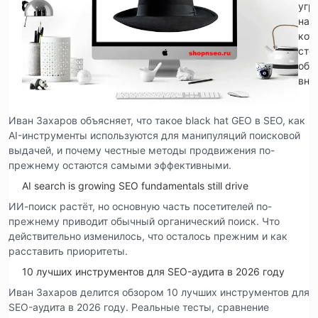
угр
на
кот
сто
обр
вни
Иван Захаров объясняет, что такое black hat GEO в SEO, как
AI-инструменты используются для манипуляций поисковой
выдачей, и почему честные методы продвижения по-
прежнему остаются самыми эффективными.
AI search is growing SEO fundamentals still drive
ИИ-поиск растёт, но основную часть посетителей по-
прежнему приводит обычный органический поиск. Что
действительно изменилось, что осталось прежним и как
расставить приоритеты.
10 лучших инструментов для SEO-аудита в 2026 году
Иван Захаров делится обзором 10 лучших инструментов для
SEO-аудита в 2026 году. Реальные тесты, сравнение