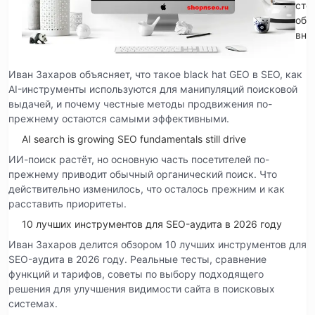
сто
обр
вни
Иван Захаров объясняет, что такое black hat GEO в SEO, как
AI-инструменты используются для манипуляций поисковой
выдачей, и почему честные методы продвижения по-
прежнему остаются самыми эффективными.
AI search is growing SEO fundamentals still drive
ИИ-поиск растёт, но основную часть посетителей по-
прежнему приводит обычный органический поиск. Что
действительно изменилось, что осталось прежним и как
расставить приоритеты.
10 лучших инструментов для SEO-аудита в 2026 году
Иван Захаров делится обзором 10 лучших инструментов для
SEO-аудита в 2026 году. Реальные тесты, сравнение
функций и тарифов, советы по выбору подходящего
решения для улучшения видимости сайта в поисковых
системах.