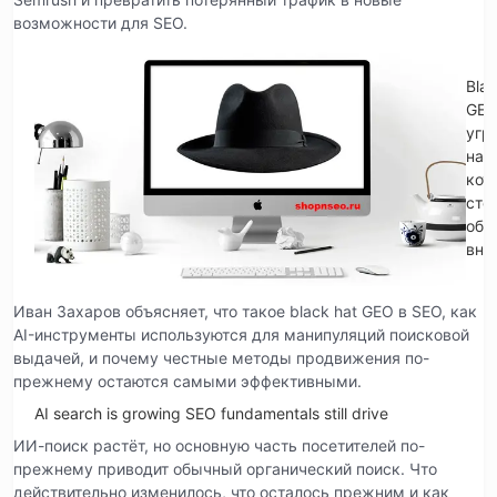
возможности для SEO.
Blac
GE
угр
на
кот
сто
обр
вни
Иван Захаров объясняет, что такое black hat GEO в SEO, как
AI-инструменты используются для манипуляций поисковой
выдачей, и почему честные методы продвижения по-
прежнему остаются самыми эффективными.
AI search is growing SEO fundamentals still drive
ИИ-поиск растёт, но основную часть посетителей по-
прежнему приводит обычный органический поиск. Что
действительно изменилось, что осталось прежним и как