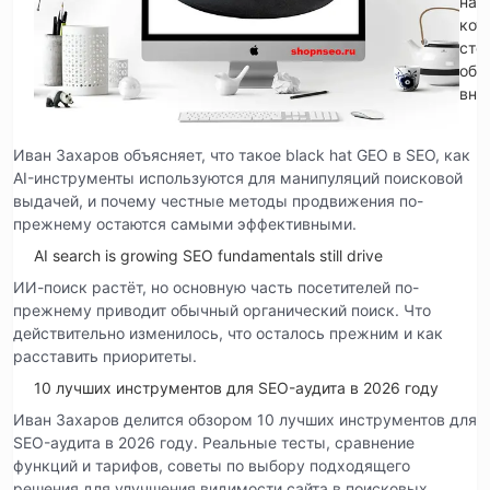
на
кот
сто
обр
вни
Иван Захаров объясняет, что такое black hat GEO в SEO, как
AI-инструменты используются для манипуляций поисковой
выдачей, и почему честные методы продвижения по-
прежнему остаются самыми эффективными.
AI search is growing SEO fundamentals still drive
ИИ-поиск растёт, но основную часть посетителей по-
прежнему приводит обычный органический поиск. Что
действительно изменилось, что осталось прежним и как
расставить приоритеты.
10 лучших инструментов для SEO-аудита в 2026 году
Иван Захаров делится обзором 10 лучших инструментов для
SEO-аудита в 2026 году. Реальные тесты, сравнение
функций и тарифов, советы по выбору подходящего
решения для улучшения видимости сайта в поисковых