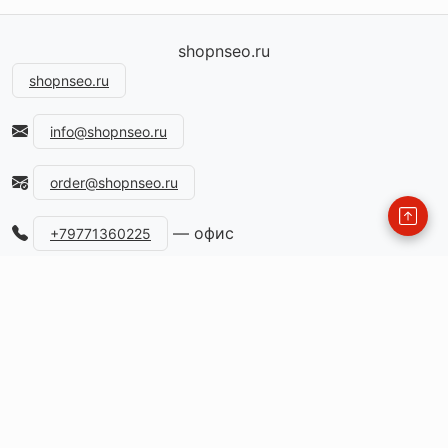
shopnseo.ru
shopnseo.ru
info@shopnseo.ru
order@shopnseo.ru
— офис
+79771360225
115477, Россия, Москва, ул.Кантемировская, д.59
Каталог
Информация
FAQ
Контакты