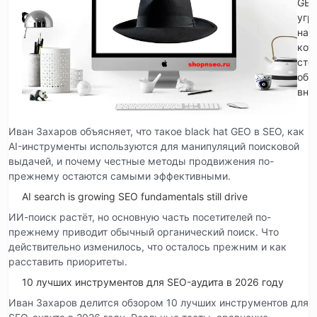
GE
угр
на
кот
сто
обр
вни
Иван Захаров объясняет, что такое black hat GEO в SEO, как
AI-инструменты используются для манипуляций поисковой
выдачей, и почему честные методы продвижения по-
прежнему остаются самыми эффективными.
AI search is growing SEO fundamentals still drive
ИИ-поиск растёт, но основную часть посетителей по-
прежнему приводит обычный органический поиск. Что
действительно изменилось, что осталось прежним и как
расставить приоритеты.
10 лучших инструментов для SEO-аудита в 2026 году
Иван Захаров делится обзором 10 лучших инструментов для