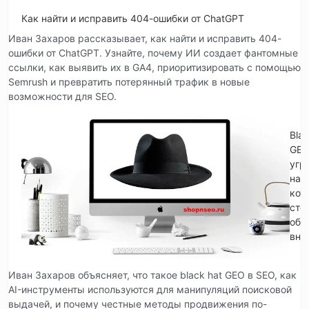
Как найти и исправить 404-ошибки от ChatGPT
Иван Захаров рассказывает, как найти и исправить 404-
ошибки от ChatGPT. Узнайте, почему ИИ создает фантомные
ссылки, как выявить их в GA4, приоритизировать с помощью
Semrush и превратить потерянный трафик в новые
возможности для SEO.
Blac
GE
угр
на
кот
сто
обр
вни
Иван Захаров объясняет, что такое black hat GEO в SEO, как
AI-инструменты используются для манипуляций поисковой
выдачей, и почему честные методы продвижения по-