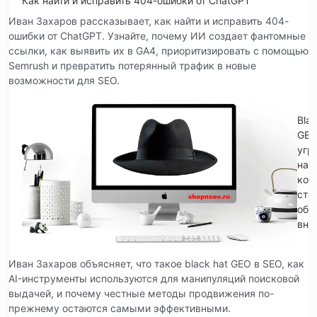
Как найти и исправить 404-ошибки от ChatGPT
Иван Захаров рассказывает, как найти и исправить 404-
ошибки от ChatGPT. Узнайте, почему ИИ создает фантомные
ссылки, как выявить их в GA4, приоритизировать с помощью
Semrush и превратить потерянный трафик в новые
возможности для SEO.
Blac
GE
угр
на
кот
сто
обр
вни
Иван Захаров объясняет, что такое black hat GEO в SEO, как
AI-инструменты используются для манипуляций поисковой
выдачей, и почему честные методы продвижения по-
прежнему остаются самыми эффективными.