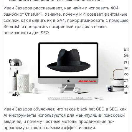
Иван Захаров рассказывает, как найти и исправить 404-
ошибки от ChatGPT. Узнайте, почему ИИ создает фантомные
ссылки, как выявить их в GA4, приоритизировать с помощью
Semrush и превратить потерянный трафик в новые
возможности для SEO.
Blac
GE
угр
на
кот
сто
обр
вни
Иван Захаров объясняет, что такое black hat GEO в SEO, как
AI-инструменты используются для манипуляций поисковой
выдачей, и почему честные методы продвижения по-
прежнему остаются самыми эффективными.