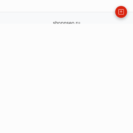
shopnseo.ru
shopnseo.ru
info@shopnseo.ru
order@shopnseo.ru
— офис
+79771360225
115477, Россия, Москва, ул.Кантемировская, д.59
Каталог
Информация
FAQ