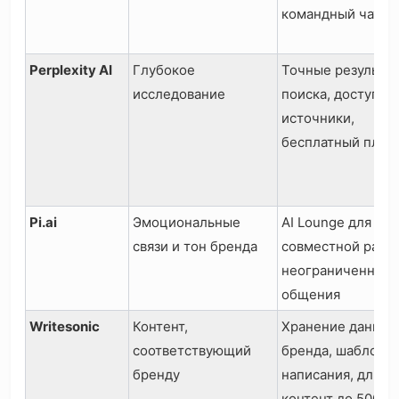
командный чат
Perplexity AI
Глубокое
Точные результа
исследование
поиска, доступны
источники,
бесплатный план
Pi.ai
Эмоциональные
AI Lounge для
связи и тон бренда
совместной рабо
неограниченного
общения
Writesonic
Контент,
Хранение данных
соответствующий
бренда, шаблоны
бренду
написания, длин
контент до 5000 