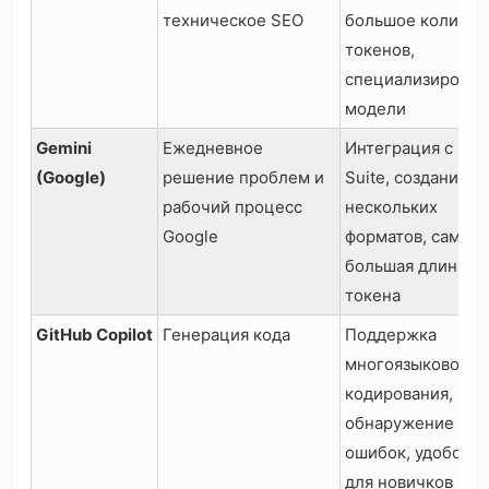
техническое SEO
большое количес
токенов,
специализирова
модели
Gemini
Ежедневное
Интеграция с Goo
(Google)
решение проблем и
Suite, создание
рабочий процесс
нескольких
Google
форматов, самая
большая длина
токена
GitHub Copilot
Генерация кода
Поддержка
многоязыкового
кодирования,
обнаружение
ошибок, удобство
для новичков