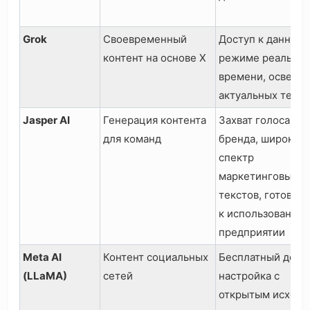
Grok
Своевременный
Доступ к данным 
контент на основе X
режиме реальног
времени, освеще
актуальных тем
Jasper AI
Генерация контента
Захват голоса
для команд
бренда, широкий
спектр
маркетинговых
текстов, готовно
к использованию 
предприятии
Meta AI
Контент социальных
Бесплатный досту
(LLaMA)
сетей
настройка с
открытым исход