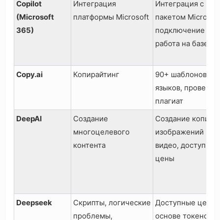
Copilot
Интеграция
Интеграция с
(Microsoft
платформы Microsoft
пакетом Microsoft
365)
подключение к Bi
работа на базе G
Copy.ai
Копирайтинг
90+ шаблонов, 2
языков, проверка
плагиат
DeepAI
Создание
Создание копий,
многоцелевого
изображений и
контента
видео, доступные
цены
Deepseek
Скрипты, логические
Доступные цены 
проблемы,
основе токенов,