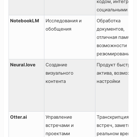
кодом, интеграци
социальными сет
NotebookLM
Исследования и
Обработка
обобщения
документов,
отличная память,
возможности
резюмирования
Neural.love
Создание
Продукт быстрог
визуального
актива, возможно
контента
настройки
Otter.ai
Управление
Транскрипция
встречами и
встреч, заметки в
проектами
реальном времен