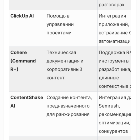
разговорах
ClickUp AI
Помощь в
Интеграция
управлении
приложений,
проектами
встраивание Clic
автоматизация
Cohere
Техническая
Поддержка RAG,
(Command
документация и
инструменты
R+)
корпоративный
разработчика,
контент
длинные
контекстные окн
ContentShake
Создание контента,
Интеграция данн
AI
предназначенного
Semrush,
для ранжирования
рекомендации по
оптимизации, ана
конкурентов