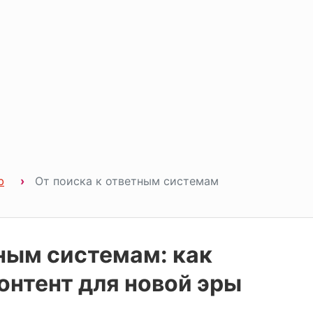
b
От поиска к ответным системам
тным системам: как
онтент для новой эры