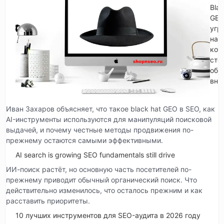
Blac
GE
угр
на
кот
сто
обр
вни
Иван Захаров объясняет, что такое black hat GEO в SEO, как
AI-инструменты используются для манипуляций поисковой
выдачей, и почему честные методы продвижения по-
прежнему остаются самыми эффективными.
AI search is growing SEO fundamentals still drive
ИИ-поиск растёт, но основную часть посетителей по-
прежнему приводит обычный органический поиск. Что
действительно изменилось, что осталось прежним и как
расставить приоритеты.
10 лучших инструментов для SEO-аудита в 2026 году