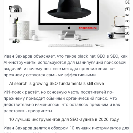
GE
угр
на
кот
сто
обр
вни
Иван Захаров объясняет, что такое black hat GEO в SEO, как
AI-инструменты используются для манипуляций поисковой
выдачей, и почему честные методы продвижения по-
прежнему остаются самыми эффективными.
AI search is growing SEO fundamentals still drive
ИИ-поиск растёт, но основную часть посетителей по-
прежнему приводит обычный органический поиск. Что
действительно изменилось, что осталось прежним и как
расставить приоритеты.
10 лучших инструментов для SEO-аудита в 2026 году
Иван Захаров делится обзором 10 лучших инструментов для