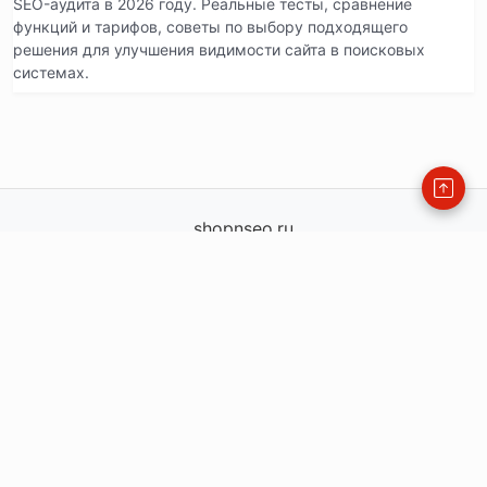
SEO-аудита в 2026 году. Реальные тесты, сравнение
функций и тарифов, советы по выбору подходящего
решения для улучшения видимости сайта в поисковых
системах.
shopnseo.ru
shopnseo.ru
info@shopnseo.ru
order@shopnseo.ru
— офис
+79771360225
115477, Россия, Москва, ул.Кантемировская, д.59