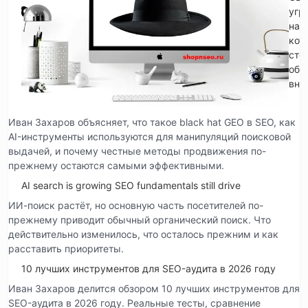
угр
на
кот
сто
обр
вни
Иван Захаров объясняет, что такое black hat GEO в SEO, как
AI-инструменты используются для манипуляций поисковой
выдачей, и почему честные методы продвижения по-
прежнему остаются самыми эффективными.
AI search is growing SEO fundamentals still drive
ИИ-поиск растёт, но основную часть посетителей по-
прежнему приводит обычный органический поиск. Что
действительно изменилось, что осталось прежним и как
расставить приоритеты.
10 лучших инструментов для SEO-аудита в 2026 году
Иван Захаров делится обзором 10 лучших инструментов для
SEO-аудита в 2026 году. Реальные тесты, сравнение