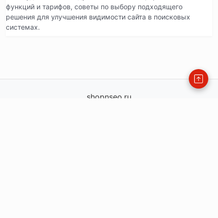
функций и тарифов, советы по выбору подходящего
решения для улучшения видимости сайта в поисковых
системах.
shopnseo.ru
shopnseo.ru
info@shopnseo.ru
order@shopnseo.ru
— офис
+79771360225
115477, Россия, Москва, ул.Кантемировская, д.59