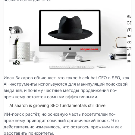
Blac
GE
угр
на
кот
сто
обр
вни
Иван Захаров объясняет, что такое black hat GEO в SEO, как
AI-инструменты используются для манипуляций поисковой
выдачей, и почему честные методы продвижения по-
прежнему остаются самыми эффективными.
AI search is growing SEO fundamentals still drive
ИИ-поиск растёт, но основную часть посетителей по-
прежнему приводит обычный органический поиск. Что
действительно изменилось, что осталось прежним и как
расставить приоритеты.