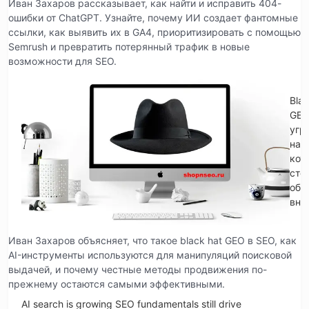
Иван Захаров рассказывает, как найти и исправить 404-
ошибки от ChatGPT. Узнайте, почему ИИ создает фантомные
ссылки, как выявить их в GA4, приоритизировать с помощью
Semrush и превратить потерянный трафик в новые
возможности для SEO.
Blac
GE
угр
на
кот
сто
обр
вни
Иван Захаров объясняет, что такое black hat GEO в SEO, как
AI-инструменты используются для манипуляций поисковой
выдачей, и почему честные методы продвижения по-
прежнему остаются самыми эффективными.
AI search is growing SEO fundamentals still drive