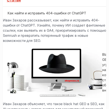
Статьи
Как найти и исправить 404-ошибки от ChatGPT
Иван Захаров рассказывает, как найти и исправить 404-
ошибки от ChatGPT. Узнайте, почему ИИ создает фантомные
ссылки, как выявить их в GA4, приоритизировать с помощью
Semrush и превратить потерянный трафик в новые
возможности для SEO.
Blac
GE
угр
на
кот
сто
обр
вни
Иван Захаров объясняет, что такое black hat GEO в SEO, как
AI-инструменты используются для манипуляций поисковой