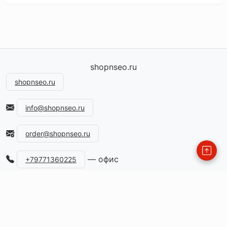
shopnseo.ru
shopnseo.ru
info@shopnseo.ru
order@shopnseo.ru
— офис
+79771360225
115477, Россия, Москва, ул.Кантемировская, д.59
Каталог
Информация