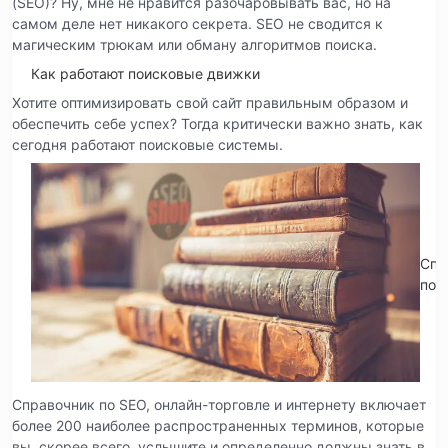
(SEO)? Ну, мне не нравится разочаровывать вас, но на
самом деле нет никакого секрета. SEO не сводится к
магическим трюкам или обману алгоритмов поиска.
Как работают поисковые движки
Хотите оптимизировать свой сайт правильным образом и
обеспечить себе успех? Тогда критически важно знать, как
сегодня работают поисковые системы.
Спр
по 
Справочник по SEO, онлайн-торговле и интернету включает
более 200 наиболее распространенных терминов, которые
вы, скорее всего, услышите и определенно должны знать в