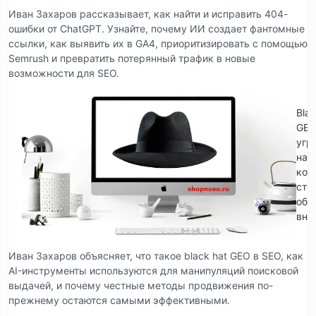
Иван Захаров рассказывает, как найти и исправить 404-
ошибки от ChatGPT. Узнайте, почему ИИ создает фантомные
ссылки, как выявить их в GA4, приоритизировать с помощью
Semrush и превратить потерянный трафик в новые
возможности для SEO.
Blac
GE
угр
на
кот
сто
обр
вни
Иван Захаров объясняет, что такое black hat GEO в SEO, как
AI-инструменты используются для манипуляций поисковой
выдачей, и почему честные методы продвижения по-
прежнему остаются самыми эффективными.