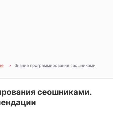
ие
Знание программирования сеошниками
ирования сеошниками.
мендации