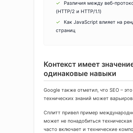
✓
Различия между веб-проток
(HTTP/2 и HTTP/1.1)
✓
Как JavaScript влияет на ре
страниц
Контекст имеет значени
одинаковые навыки
Google также отметил, что SEO – эт
технических знаний может варьиров
Сплитт привел пример международног
может не понадобиться техническая 
часто включает и технические компо