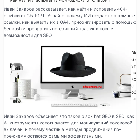
Иван Захаров рассказывает, как найти и исправить 404-
ошибки от ChatGPT. Узнайте, почему ИИ создает фантомные
ссылки, как выявить их в GA4, приоритизировать с помощью
Semrush и превратить потерянный трафик в новые
возможности для SEO.
Blac
GE
угр
на
кот
сто
обр
вни
Иван Захаров объясняет, что такое black hat GEO в SEO, как
AI-инструменты используются для манипуляций поисковой
выдачей, и почему честные методы продвижения по-
прежнему остаются самыми эффективными.