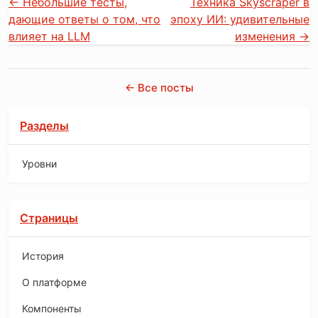
←
Небольшие тесты,
Техника Skyscraper в
дающие ответы о том, что
эпоху ИИ: удивительные
влияет на LLM
изменения
→
← Все посты
Разделы
Уровни
Страницы
История
O платформе
Компоненты