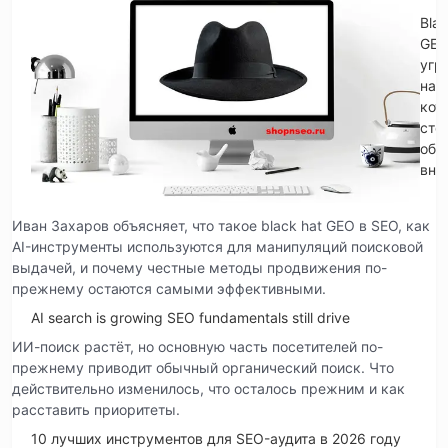
Blac
GE
угр
на
кот
сто
обр
вни
Иван Захаров объясняет, что такое black hat GEO в SEO, как
AI-инструменты используются для манипуляций поисковой
выдачей, и почему честные методы продвижения по-
прежнему остаются самыми эффективными.
AI search is growing SEO fundamentals still drive
ИИ-поиск растёт, но основную часть посетителей по-
прежнему приводит обычный органический поиск. Что
действительно изменилось, что осталось прежним и как
расставить приоритеты.
10 лучших инструментов для SEO-аудита в 2026 году