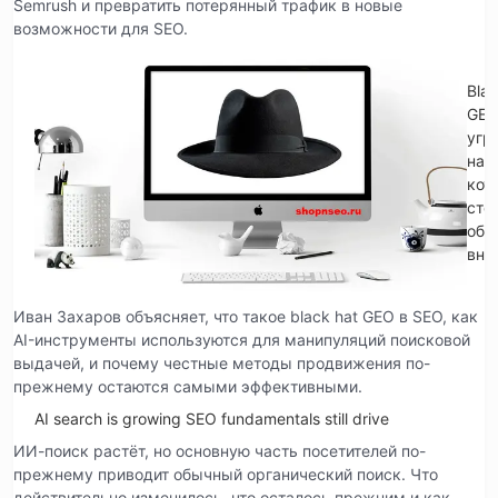
Semrush и превратить потерянный трафик в новые
возможности для SEO.
Blac
GE
угр
на
кот
сто
обр
вни
Иван Захаров объясняет, что такое black hat GEO в SEO, как
AI-инструменты используются для манипуляций поисковой
выдачей, и почему честные методы продвижения по-
прежнему остаются самыми эффективными.
AI search is growing SEO fundamentals still drive
ИИ-поиск растёт, но основную часть посетителей по-
прежнему приводит обычный органический поиск. Что
действительно изменилось, что осталось прежним и как