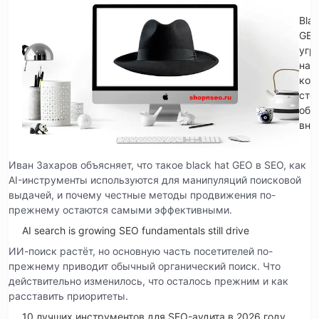
Blac
GE
угр
на
кот
сто
обр
вни
Иван Захаров объясняет, что такое black hat GEO в SEO, как
AI-инструменты используются для манипуляций поисковой
выдачей, и почему честные методы продвижения по-
прежнему остаются самыми эффективными.
AI search is growing SEO fundamentals still drive
ИИ-поиск растёт, но основную часть посетителей по-
прежнему приводит обычный органический поиск. Что
действительно изменилось, что осталось прежним и как
расставить приоритеты.
10 лучших инструментов для SEO-аудита в 2026 году