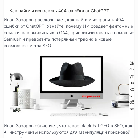
Как найти и исправить 404-ошибки от ChatGPT
Иван Захаров рассказывает, как найти и исправить 404-
ошибки от ChatGPT. Узнайте, почему ИИ создает фантомные
ссылки, как выявить их в GA4, приоритизировать с помощью
Semrush и превратить потерянный трафик в новые
возможности для SEO.
Blac
GE
угр
на
кот
сто
обр
вни
Иван Захаров объясняет, что такое black hat GEO в SEO, как
AI-инструменты используются для манипуляций поисковой