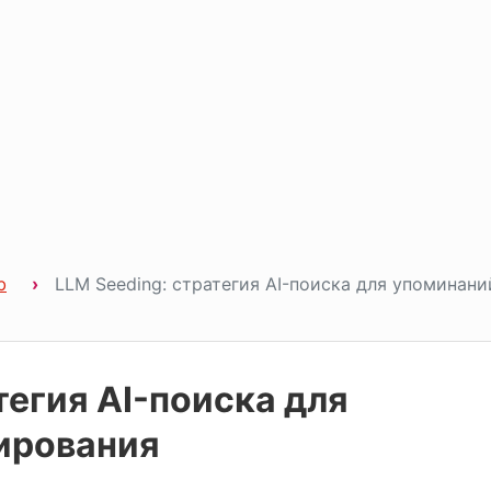
b
LLM Seeding: стратегия AI-поиска для упоминани
тегия AI-поиска для
ирования