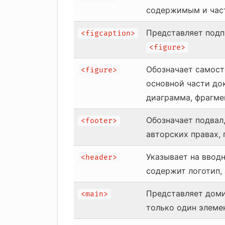
содержимым и част
Представляет подп
<figcaption>
<figure>
Обозначает самост
<figure>
основной части до
диаграмма, фрагмен
Обозначает подвал
<footer>
авторских правах,
Указывает на ввод
<header>
содержит логотип,
Представляет дом
<main>
только один элеме