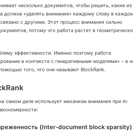
нивает несколько документов, чтобы решить, какие из
на должна «уделять внимание» каждому слову в каждо
 связано с другими. Этот процесс внимания сильно
окументов, потому что работа растет в геометрическ
блему эффективности. Именно поэтому работа
ование в контексте с генеративными моделями» – в н
 помощью того, что они называют BlockRank.
ckRank
на самом деле использует механизм внимания при In-
 закономерности:
еженность (Inter-document block sparsity)