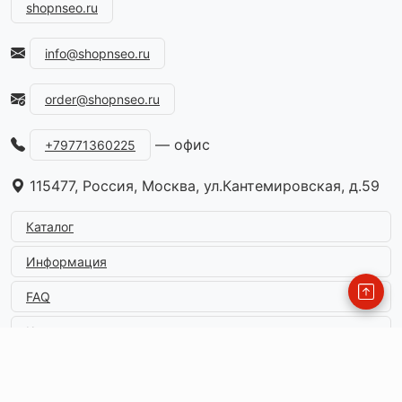
shopnseo.ru
info@shopnseo.ru
order@shopnseo.ru
— офис
+79771360225
115477, Россия, Москва, ул.Кантемировская, д.59
Каталог
Информация
FAQ
Контакты
© 2026
shopnseo.ru
. All Rights Reserved
Designed by shopnseo.ru