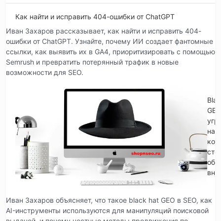
Как найти и исправить 404-ошибки от ChatGPT
Иван Захаров рассказывает, как найти и исправить 404-
ошибки от ChatGPT. Узнайте, почему ИИ создает фантомные
ссылки, как выявить их в GA4, приоритизировать с помощью
Semrush и превратить потерянный трафик в новые
возможности для SEO.
Blac
GE
угр
на
кот
сто
обр
вни
Иван Захаров объясняет, что такое black hat GEO в SEO, как
AI-инструменты используются для манипуляций поисковой
выдачей, и почему честные методы продвижения по-