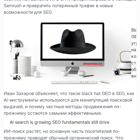
Semrush и превратить потерянный трафик в новые
возможности для SEO.
Blac
GE
угр
на
кот
сто
обр
вни
Иван Захаров объясняет, что такое black hat GEO в SEO, как
AI-инструменты используются для манипуляций поисковой
выдачей, и почему честные методы продвижения по-
прежнему остаются самыми эффективными.
AI search is growing SEO fundamentals still drive
ИИ-поиск растёт, но основную часть посетителей по-
прежнему приводит обычный органический поиск. Что