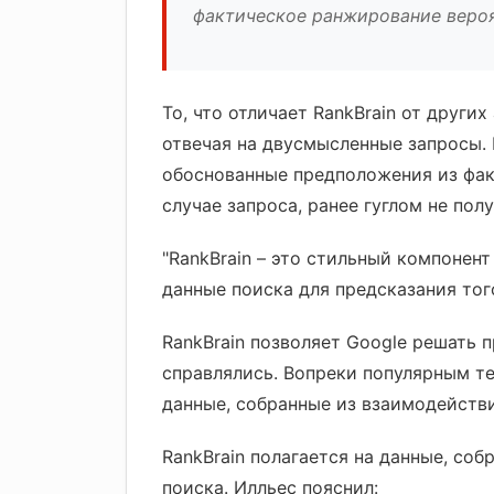
фактическое ранжирование вероят
То, что отличает RankBrain от других
отвечая на двусмысленные запросы. 
обоснованные предположения из фак
случае запроса, ранее гуглом не пол
"RankBrain – это стильный компонен
данные поиска для предсказания того
RankBrain позволяет Google решать
справлялись. Вопреки популярным тео
данные, собранные из взаимодействи
RankBrain полагается на данные, со
поиска. Илльес пояснил: